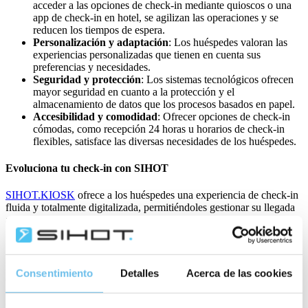
acceder a las opciones de check-in mediante quioscos o una
app de check-in en hotel, se agilizan las operaciones y se
reducen los tiempos de espera.
Personalización y adaptación
: Los huéspedes valoran las
experiencias personalizadas que tienen en cuenta sus
preferencias y necesidades.
Seguridad y protección
: Los sistemas tecnológicos ofrecen
mayor seguridad en cuanto a la protección y el
almacenamiento de datos que los procesos basados en papel.
Accesibilidad y comodidad
: Ofrecer opciones de check-in
cómodas, como recepción 24 horas u horarios de check-in
flexibles, satisface las diversas necesidades de los huéspedes.
Evoluciona tu check-in con SIHOT
SIHOT.KIOSK
ofrece a los huéspedes una experiencia de check-in
fluida y totalmente digitalizada, permitiéndoles gestionar su llegada
al hotel de la forma que deseen.
Hemos seguido el guest journey para digitalizar los puntos de
Consentimiento
Detalles
Acerca de las cookies
contacto que marcan la diferencia, proporcionándoles el control y
mejorando su experiencia en general. El terminal SIHOT.KIOSK
ofrece un punto de registro seguro y eficiente para los huéspedes,