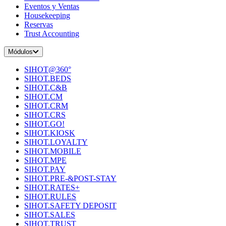
Eventos y Ventas
Housekeeping
Reservas
Trust Accounting
Módulos
SIHOT@360°
SIHOT.BEDS
SIHOT.C&B
SIHOT.CM
SIHOT.CRM
SIHOT.CRS
SIHOT.GO!
SIHOT.KIOSK
SIHOT.LOYALTY
SIHOT.MOBILE
SIHOT.MPE
SIHOT.PAY
SIHOT.PRE-&POST-STAY
SIHOT.RATES+
SIHOT.RULES
SIHOT.SAFETY DEPOSIT
SIHOT.SALES
SIHOT.TRUST