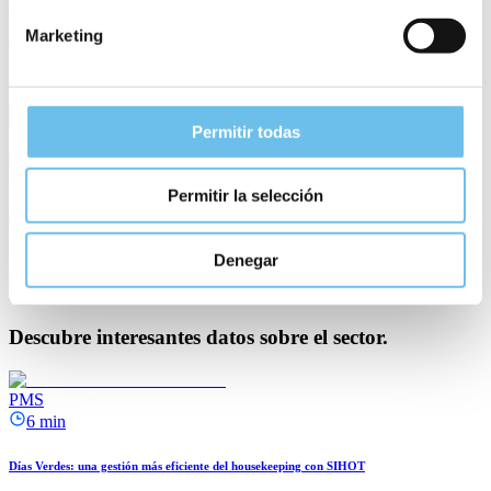
Marketing
Compartir artículo
Permitir todas
Sarah Mildenberger
Directora de marketing global
Permitir la selección
Sarah es directora de marketing global del Grupo SIHOT, una
experta del sector que sigue de cerca los avances tecnológicos en
PMS, integraciones y herramientas digitales, siempre centrándose en
los retos reales del día a día de las operaciones hoteleras.
Denegar
press@sihot.com
Blog
Descubre interesantes datos sobre el sector.
PMS
6 min
Días Verdes: una gestión más eficiente del housekeeping con SIHOT