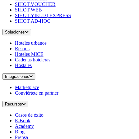
SIHOT.VOUCHER
SIHOT.WEB
SIHOT.YIELD | EXPRESS
SIHOT.AD-HOC
Soluciones
Hoteles urbanos
Resorts
Hoteles MICE
Cadenas hoteleras
Hostales
Integraciones
Marketplace
Conviértete en partner
Recursos
Casos de éxito
E-Book
Academy
Blog
Prensa