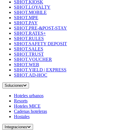
SIHOT.KIOSK
SIHOT.LOYALTY
SIHOT.MOBILE
SIHOT.MPE
SIHOT.PAY
SIHOT.PRE-&POST-STAY
SIHOT.RATES+
SIHOT.RULES
SIHOT.SAFETY DEPOSIT
SIHOT.SALES
SIHOT.TRUST
SIHOT.VOUCHER
SIHOT.WEB
SIHOT.YIELD | EXPRESS
SIHOT.AD-HOC
Soluciones
Hoteles urbanos
Resorts
Hoteles MICE
Cadenas hoteleras
Hostales
Integraciones