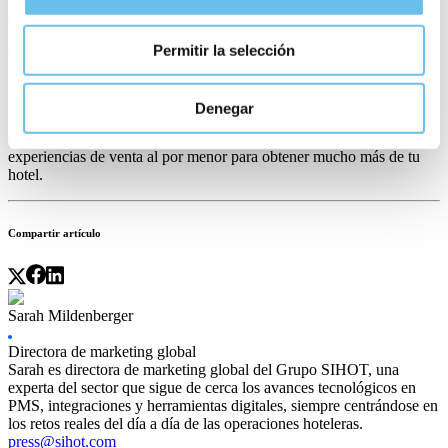
con tu personal. Mira lo que hizo el equipo de
Vivood Resorts
con
los datos de los huéspedes de alto valor y los beneficios que
Permitir la selección
obtuvieron.
Denegar
Los datos de SIHOT son exhaustivos: combínalos con
cuestionarios, puntos de contacto digitales de los clientes y
experiencias de venta al por menor para obtener mucho más de tu
hotel.
Compartir artículo
Sarah Mildenberger
Directora de marketing global
Sarah es directora de marketing global del Grupo SIHOT, una
experta del sector que sigue de cerca los avances tecnológicos en
PMS, integraciones y herramientas digitales, siempre centrándose en
los retos reales del día a día de las operaciones hoteleras.
press@sihot.com