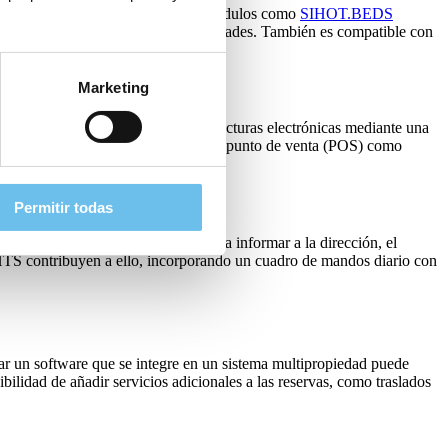
los diferentes equipos del hotel. Módulos como
SIHOT.BEDS
izar la ocupación en todas las propiedades. También es compatible con
Marketing
e
SIHOT.PMS
, se pueden generar facturas electrónicas mediante una
des con una funcionalidad integrada de punto de venta (POS) como
Permitir todas
odo el grupo son vitales. Ya sea para informar a la dirección, el
TS contribuyen a ello, incorporando un cuadro de mandos diario con
rar un software que se integre en un sistema multipropiedad puede
ibilidad de añadir servicios adicionales a las reservas, como traslados