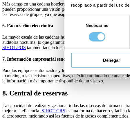
Más camas en una cadena hotelera significa más habitaciones que con
recopilado a partir del uso de
pueden proporcionar una visión general de las llegadas, salidas y hué
las reservas de grupos, ya que asigna rápidamente varias habitaciones
Selección
Necesarias
de
6. Facturación electrónica
consentimiento
La mayor escala de las cadenas hoteleras hace que la automatización d
auditoría nocturna, lo que garantiza que la facturación de los huéspe
SIHOT.POS
también facilita los procesos de pago para los huéspedes 
7. Información empresarial sencilla
Denegar
Para los equipos centralizados y los responsables de la toma de decisio
marketing o las decisiones operativas, el éxito continuado de una 
la información más importante disponible de un vistazo.
8. Central de reservas
La capacidad de realizar y gestionar todas las reservas de forma cent
mejorar la eficiencia.
SIHOT.CRS
es una forma de hacerlo y facilita l
al aeropuerto, mejorando así las fuentes de ingresos complementarios.