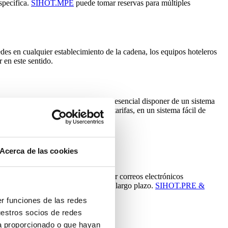
specífica.
SIHOT.MPE
puede tomar reservas para múltiples
edes en cualquier establecimiento de la cadena, los equipos hoteleros
en este sentido.
s y precios diferentes. Por ello, es esencial disponer de un sistema
s de utilizar otras estrategias de tarifas, en un sistema fácil de
Acerca de las cookies
so de un módulo PMS que pueda enviar correos electrónicos
iencia y la aceptación de la marca a largo plazo.
SIHOT.PRE &
er funciones de las redes
uestros socios de redes
ya proporcionado o que hayan