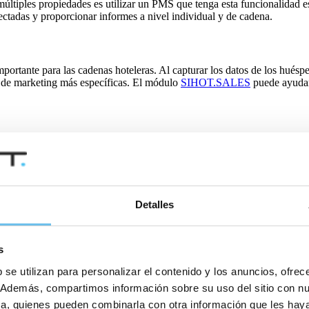
ltiples propiedades es utilizar un PMS que tenga esta funcionalidad e
ectadas y proporcionar informes a nivel individual y de cadena.
portante para las cadenas hoteleras. Al capturar los datos de los huésp
s de marketing más específicas. El módulo
SIHOT.SALES
puede ayudar 
, ya que cada establecimiento tiene competidores, puntos de venta único
 hoteleros establecer tarifas BAR individuales para cada propiedad, ademá
Detalles
 necesitan una forma eficiente y eficaz de comunicarse con ellos. El u
s
además de un seguimiento posterior a la estancia, puede fomentar la efic
ás.
 se utilizan para personalizar el contenido y los anuncios, ofrec
co. Además, compartimos información sobre su uso del sitio con n
tica, quienes pueden combinarla con otra información que les ha