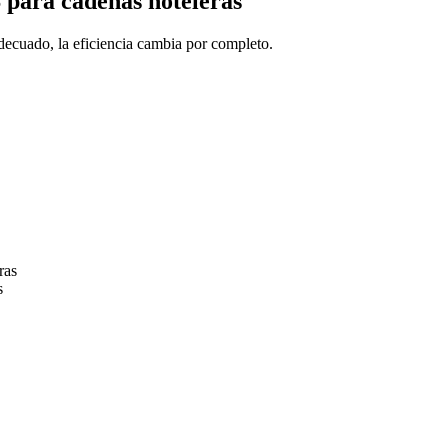
 para cadenas hoteleras
decuado, la eficiencia cambia por completo.
ras
s