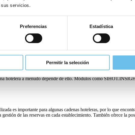
trolar en general. Los módulos de PMS pueden ser de gran ayuda para 
 sus servicios.
spedes in situ, y garantizar que las habitaciones se asignan para maxim
 y permite el check-in de grupos.
Preferencias
Estadística
e la facturación se convierta en una necesidad. Por ejemplo, a través d
des esté actualizada para la salida. El apoyo a los pagos de los huéspe
y el personal.
Permitir la selección
nes de las cadenas hoteleras, los datos y la información empresarial de t
cadena hotelera a menudo depende de ello. Módulos como SIHOT.INSIGH
ralizada es importante para algunas cadenas hoteleras, por lo que encont
a gestión de las reservas en cada establecimiento. También ofrece la pos