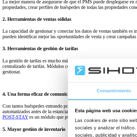
La mejor manera de asegurarse de que el PMS puede desplegarse en mú
propiedades, crear perfiles de huéspedes de todas las propiedades con
2. Herramientas de ventas sólidas
La capacidad de gestionar y conectar los datos de ventas también es im
pueden identificar mejor las oportunidades de venta y crear campaña
3. Herramientas de gestión de tarifas
La gestión de tarifas es mucho más compleja para las cadenas hoteleras
centralizado de tarifas. Módulos como
SIHOT.RATES+
permiten a los
gestionar.
Consentimiento
4. Una forma eficaz de comunicación
Con tantos huéspedes entrando por las puertas, las cadenas hoteleras
Esta página web usa cookie
automatizados antes de la estancia con toda la información relevante, 
POST-STAY
es un módulo que puede gestionar todo esto y mucho m
Las cookies de este sitio web
sociales y analizar el tráfi
5. Mayor gestión de inventario
sociales, publicidad y analí