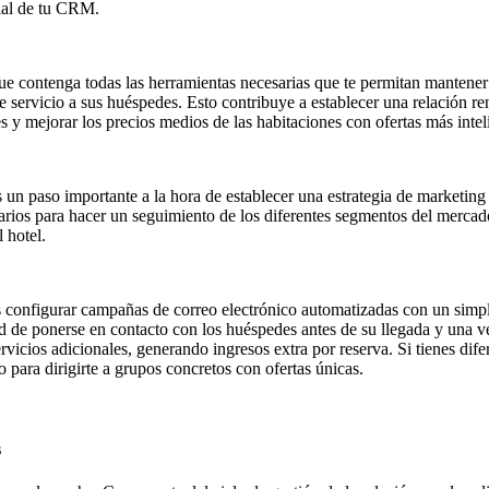
ial de tu CRM.
e contenga todas las herramientas necesarias que te permitan mantener u
e servicio a sus huéspedes. Esto contribuye a establecer una relación ren
s y mejorar los precios medios de las habitaciones con ofertas más inte
 un paso importante a la hora de establecer una estrategia de marketing 
ios para hacer un seguimiento de los diferentes segmentos del mercado,
 hotel.
s configurar campañas de correo electrónico automatizadas con un simp
ad de ponerse en contacto con los huéspedes antes de su llegada y una 
vicios adicionales, generando ingresos extra por reserva. Si tienes difere
para dirigirte a grupos concretos con ofertas únicas.
s