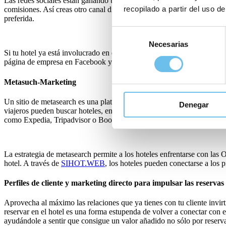
Las redes sociales están ganando terreno como impulsoras de nuevos
recopilado a partir del uso de
comisiones. Así creas otro canal directo para atraer reservas de tus se
preferida.
Selección
Necesarias
de
Si tu hotel ya está involucrado en estrategias de marketing en redes so
consentimiento
página de empresa en Facebook y en el aumento de la participación, val
Metasuch-Marketing
Un sitio de metasearch es una plataforma de comparación de precios qu
Denegar
viajeros pueden buscar hoteles, encontrar uno disponible para reservar
como Expedia, Tripadvisor o Booking.
La estrategia de metasearch permite a los hoteles enfrentarse con las O
hotel. A través de
SIHOT.WEB
, los hoteles pueden conectarse a los
Perfiles de cliente y marketing directo para impulsar las reservas 
Aprovecha al máximo las relaciones que ya tienes con tu cliente invir
reservar en el hotel es una forma estupenda de volver a conectar con el
ayudándole a sentir que consigue un valor añadido no sólo por reserv