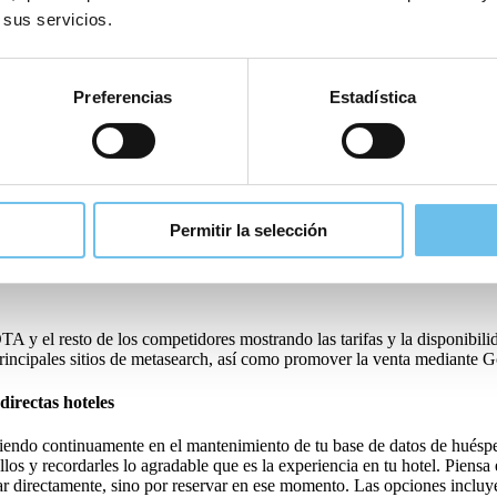
 negocios.
Una de cada cuatro empresas
utiliza Facebook. Con SIHOT.W
 sus servicios.
guidores actuales y de tu red de contactos, destacando promociones que l
Preferencias
Estadística
ciales y promociones, el siguiente paso natural es empezar a generar res
e la pena el esfuerzo para beneficiarse de lo que podrían ser reservas f
e permite a los consumidores comparar las tarifas hoteleras de varias 
Permitir la selección
 y saber cuánto pagarían por la misma habitación en diferentes sitios, 
TA y el resto de los competidores mostrando las tarifas y la disponibilid
 principales sitios de metasearch, así como promover la venta mediante 
directas hoteles
tiendo continuamente en el mantenimiento de tu base de datos de huésped
los y recordarles lo agradable que es la experiencia en tu hotel. Piensa
ar directamente, sino por reservar en ese momento. Las opciones inclu