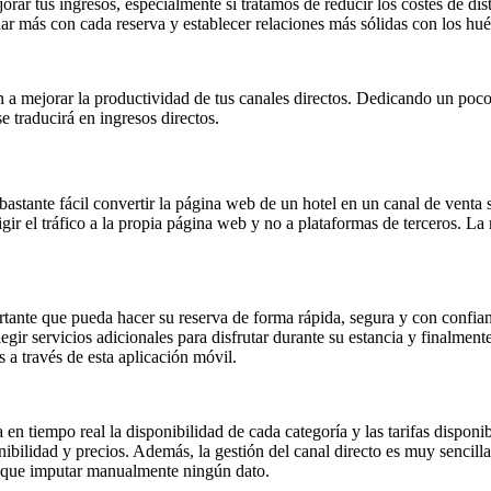
ar tus ingresos, especialmente si tratamos de reducir los costes de dist
nar más con cada reserva y establecer relaciones más sólidas con los hu
 a mejorar la productividad de tus canales directos. Dedicando un poco 
 traducirá en ingresos directos.
tante fácil convertir la página web de un hotel en un canal de venta s
gir el tráfico a la propia página web y no a plataformas de terceros. La 
ortante que pueda hacer su reserva de forma rápida, segura y con confia
legir servicios adicionales para disfrutar durante su estancia y finalmen
 a través de esta aplicación móvil.
 en tiempo real la disponibilidad de cada categoría y las tarifas dispon
ibilidad y precios. Además, la gestión del canal directo es muy sencilla y
ay que imputar manualmente ningún dato.