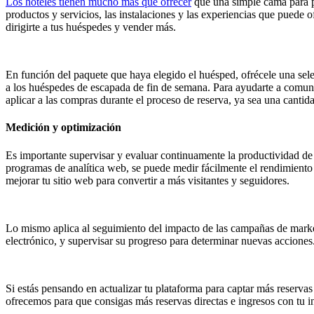
Los hoteles tienen mucho más que ofrecer
que una simple cama para pa
productos y servicios, las instalaciones y las experiencias que puede 
dirigirte a tus huéspedes y vender más.
En función del paquete que haya elegido el huésped, ofrécele una selec
a los huéspedes de escapada de fin de semana. Para ayudarte a comuni
aplicar a las compras durante el proceso de reserva, ya sea una cantida
Medición y optimización
Es importante supervisar y evaluar continuamente la productividad de 
programas de analítica web, se puede medir fácilmente el rendimient
mejorar tu sitio web para convertir a más visitantes y seguidores.
Lo mismo aplica al seguimiento del impacto de las campañas de marke
electrónico, y supervisar su progreso para determinar nuevas acciones.
Si estás pensando en actualizar tu plataforma para captar más reservas
ofrecemos para que consigas más reservas directas e ingresos con tu