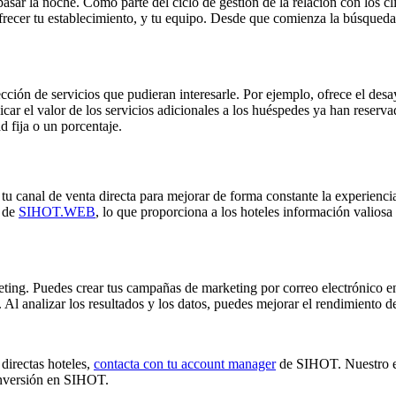
sar la noche. Como parte del ciclo de gestión de la relación con los c
ofrecer tu establecimiento, y tu equipo. Desde que comienza la búsqueda
ción de servicios que pudieran interesarle. Por ejemplo, ofrece el desay
car el valor de los servicios adicionales a los huéspedes ya han reser
d fija o un porcentaje.
tu canal de venta directa para mejorar de forma constante la experienc
o de
SIHOT.WEB
, lo que proporciona a los hoteles información valiosa
ting. Puedes crear tus campañas de marketing por correo electrónico e
 Al analizar los resultados y los datos, puedes mejorar el rendimiento 
 directas hoteles,
contacta con tu account manager
de SIHOT. Nuestro equ
 inversión en SIHOT.