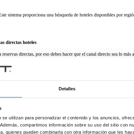
 Este sistema proporciona una búsqueda de hoteles disponibles por regió
as directas hoteles
 a reservas directas, por eso debes hacer que el canal directo sea lo más
vas directas.
s y la disponibilidad. Puedes publicar tus tarifas con distintas condic
 alto. Con
SIHOT.RULES
garantizas que se aplique tu política de cance
Detalles
 hemos preocupado de que los hoteles puedan establecer diferentes políti
s
A, GDS u otros.
 se utilizan para personalizar el contenido y los anuncios, ofrec
directas hoteles
co. Además, compartimos información sobre su uso del sitio con n
tica, quienes pueden combinarla con otra información que les ha