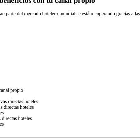
beneficios con tu canal propio
n parte del mercado hotelero mundial se está recuperando gracias a la
canal propio
rvas directas hoteles
s directas hoteles
es
 directas hoteles
es