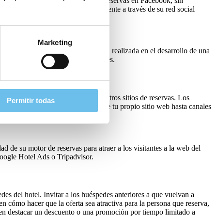
EB, puedes integrar tu motor de reservas en Facebook, sin
leven a la gente a reservar directamente a través de su red social
Marketing
ervas directas. Con toda la inversión realizada en el desarrollo de una
áciles directamente de tus seguidores.
Agencias de Viaje Online (OTA) y otros sitios de reservas. Los
Permitir todas
comparando todas las opciones, desde tu propio sitio web hasta canales
ad de su motor de reservas para atraer a los visitantes a la web del
Google Hotel Ads o Tripadvisor.
es del hotel. Invitar a los huéspedes anteriores a que vuelvan a
 en cómo hacer que la oferta sea atractiva para la persona que reserva,
yen destacar un descuento o una promoción por tiempo limitado a