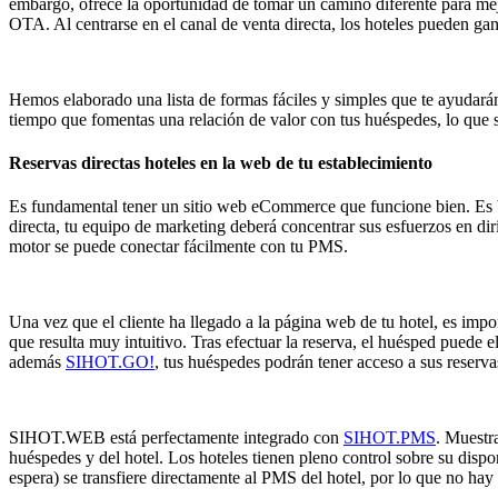
embargo, ofrece la oportunidad de tomar un camino diferente para mejor
OTA. Al centrarse en el canal de venta directa, los hoteles pueden ga
Hemos elaborado una lista de formas fáciles y simples que te ayudarán
tiempo que fomentas una relación de valor con tus huéspedes, lo que se
Reservas directas hoteles en la web de tu establecimiento
Es fundamental tener un sitio web eCommerce que funcione bien. Es bas
directa, tu equipo de marketing deberá concentrar sus esfuerzos en diri
motor se puede conectar fácilmente con tu PMS.
Una vez que el cliente ha llegado a la página web de tu hotel, es imp
que resulta muy intuitivo. Tras efectuar la reserva, el huésped puede e
además
SIHOT.GO!
, tus huéspedes podrán tener acceso a sus reservas
SIHOT.WEB está perfectamente integrado con
SIHOT.PMS
. Muestra
huéspedes y del hotel. Los hoteles tienen pleno control sobre su dispon
espera) se transfiere directamente al PMS del hotel, por lo que no h