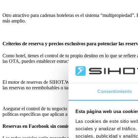
Otro atractivo para cadenas hoteleras es el sistema “multipropiedad”.
más amplio.
Criterios de reserva y precios exclusivos para potenciar las reserv
Como hotel, tienes el control de tu propio destino en lo que se refiere
las OTA, puedes establecer estructuras de precio exclusivas para reser
El motor de reservas de SIHOT.WEB es muy claro en cuanto a las tarifa
las reservas no reembolsables o tarifas flexibles a precio un poco más
Consentimiento
Asegurar el control de tu negocio es de suma importancia. Por eso, nos
Esta página web usa cookie
políticas específicas que aplican a las reservas realizadas por las OT
Las cookies de este sitio web
Reservas en Facebook sin comisiones para potenciar tus reservas 
sociales y analizar el tráfi
sociales, publicidad y analí