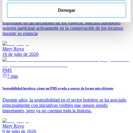
Días Verdes: una gestión más eficiente del housekeeping con SIHOT
Denegar
La sostenibilidad se ha convertido en un aspecto cada vez más
importante en las decisiones de los viajeros. Muchos huéspedes
quieren participar activamente en la conservación de los recursos
durante su estancia
Mery Royo
16 de julio de 2026
PMS
7 min
Sostenibilidad hotelera: cómo un PMS ayuda a operar de forma más eficiente
Durante años, la sostenibilidad en el sector hotelero se ha asociado
principalmente con iniciativas visibles que siguen siendo
importantes, pero ya no cuentan toda la historia.
Mery Royo
9 de julio de 2026