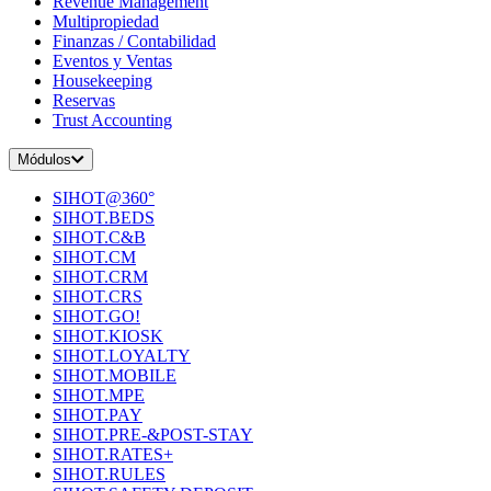
Revenue Management
Multipropiedad
Finanzas / Contabilidad
Eventos y Ventas
Housekeeping
Reservas
Trust Accounting
Módulos
SIHOT@360°
SIHOT.BEDS
SIHOT.C&B
SIHOT.CM
SIHOT.CRM
SIHOT.CRS
SIHOT.GO!
SIHOT.KIOSK
SIHOT.LOYALTY
SIHOT.MOBILE
SIHOT.MPE
SIHOT.PAY
SIHOT.PRE-&POST-STAY
SIHOT.RATES+
SIHOT.RULES