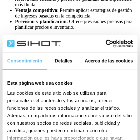
más fluida.
Ventaja competitiva
: Permite aplicar estrategias de gestión
de ingresos basadas en la competencia.
Previsión y planificación
: Ofrece previsiones precisas para
planificar precios e inventario.
Un RMS que se adapte a las necesidades del hotel y se integre con
su PMS es crucial para maximizar los beneficios y mejorar la
eficiencia en la industria hotelera. Con datos y analíticas en tiempo
Consentimiento
Detalles
Acerca de las cookies
real, el sistema permite a los hoteleros tomar decisiones informadas e
implementar estrategias que aumenten los ingresos y la rentabilidad.
Integrando el RMS con un sistema de gestión de propiedades como
SIHOT.PMS
, se elimina la necesidad de introducir datos
Esta página web usa cookies
manualmente y se garantiza un flujo de datos sin fisuras, lo que se
Las cookies de este sitio web se utilizan para
traduce en una mayor satisfacción y fidelidad de los huéspedes y en
una ventaja competitiva en el mercado.
personalizar el contenido y los anuncios, ofrecer
funciones de las redes sociales y analizar el tráfico.
Además, compartimos información sobre su uso del sitio
Contacta con nosotros
para saber más sobre cómo las soluciones
con nuestros socios de redes sociales, publicidad y
SIHOT trabajan con los proveedores de tecnología existentes para
analítica, quienes pueden combinarla con otra
garantizar un stack tecnológico perfecto para tu hotel. Obtén más
información sobre cómo los distintos tipos de tecnología hotelera
información que les haya proporcionado o que hayan