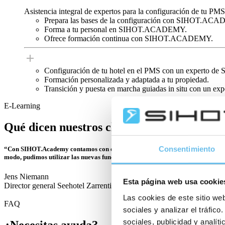
Asistencia integral de expertos para la configuración de tu PMS
Prepara las bases de la configuración con SIHOT.ACAD
Forma a tu personal en SIHOT.ACADEMY.
Ofrece formación continua con SIHOT.ACADEMY.
Configuración de tu hotel en el PMS con un experto de
Formación personalizada y adaptada a tu propiedad.
Transición y puesta en marcha guiadas in situ con un ex
E-Learning
Qué dicen nuestros clientes sobre SIH
Consentimiento
“Con SIHOT.Academy contamos con el apoyo ideal durante la actualización de l
modo, pudimos utilizar las nuevas funciones de inmediato y aprovechar al máx
Jens Niemann
Esta página web usa cookie
Director general Seehotel Zarrentin
Las cookies de este sitio web
FAQ
sociales y analizar el tráfi
sociales, publicidad y analí