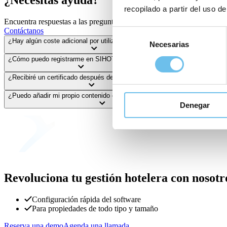
¿Necesitas ayuda?
recopilado a partir del uso de
Encuentra respuestas a las preguntas más frecuentes o contacta direc
Contáctanos
Selección
¿Hay algún coste adicional por utilizar SIHOT.ACADEMY?
Necesarias
de
consentimiento
¿Cómo puedo registrarme en SIHOT.ACADEMY?
¿Recibiré un certificado después de completar un curso?
¿Puedo añadir mi propio contenido o sugerir temas adicionales?
Denegar
Revoluciona tu gestión hotelera con nosotr
Configuración rápida del software
Para propiedades de todo tipo y tamaño
Reserva una demo
Agenda una llamada