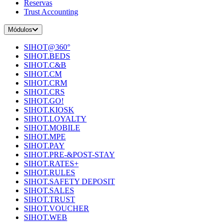
Reservas
Trust Accounting
Módulos
SIHOT@360°
SIHOT.BEDS
SIHOT.C&B
SIHOT.CM
SIHOT.CRM
SIHOT.CRS
SIHOT.GO!
SIHOT.KIOSK
SIHOT.LOYALTY
SIHOT.MOBILE
SIHOT.MPE
SIHOT.PAY
SIHOT.PRE-&POST-STAY
SIHOT.RATES+
SIHOT.RULES
SIHOT.SAFETY DEPOSIT
SIHOT.SALES
SIHOT.TRUST
SIHOT.VOUCHER
SIHOT.WEB