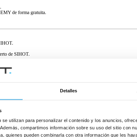
.
EMY de forma gratuita.
 SIHOT.
perto de SIHOT.
OT.ACADEMY
Detalles
a versión. Las sesiones de formación gratuitas eran de fácil acceso, estaban cl
imo las ventajas del software.”
s
 se utilizan para personalizar el contenido y los anuncios, ofrec
co. Además, compartimos información sobre su uso del sitio con n
tica, quienes pueden combinarla con otra información que les ha