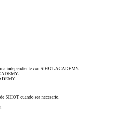
de forma independiente con SIHOT.ACADEMY.
.ACADEMY.
ACADEMY.
s de SIHOT cuando sea necesario.
n.