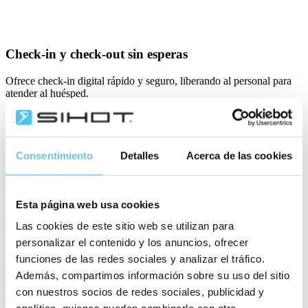
Check-in y check-out sin esperas
Ofrece check-in digital rápido y seguro, liberando al personal para
atender al huésped.
Consentimiento
Detalles
Acerca de las cookies
Soluciones inteligentes para hoteles
urbanos
Esta página web usa cookies
Agilidad y estilo en cada estancia. Conecta equipos, operaciones y
Las cookies de este sitio web se utilizan para
Digital Guest Journey para un servicio rápido, fluido y memorable.
personalizar el contenido y los anuncios, ofrecer
funciones de las redes sociales y analizar el tráfico.
Además, compartimos información sobre su uso del sitio
El PMS todo en uno para cada hotel
con nuestros socios de redes sociales, publicidad y
Un sistema que crece contigo. Modular, flexible y sin