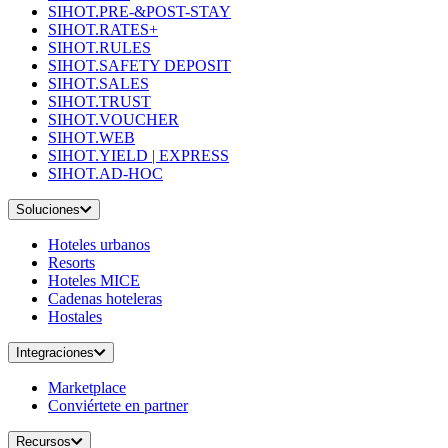
SIHOT.PRE-&POST-STAY
SIHOT.RATES+
SIHOT.RULES
SIHOT.SAFETY DEPOSIT
SIHOT.SALES
SIHOT.TRUST
SIHOT.VOUCHER
SIHOT.WEB
SIHOT.YIELD | EXPRESS
SIHOT.AD-HOC
Soluciones
Hoteles urbanos
Resorts
Hoteles MICE
Cadenas hoteleras
Hostales
Integraciones
Marketplace
Conviértete en partner
Recursos