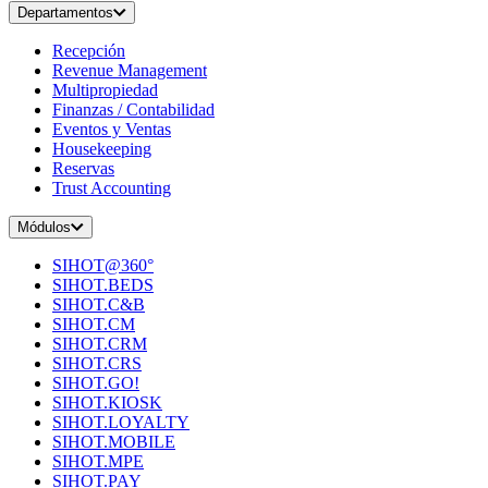
Departamentos
Recepción
Revenue Management
Multipropiedad
Finanzas / Contabilidad
Eventos y Ventas
Housekeeping
Reservas
Trust Accounting
Módulos
SIHOT@360°
SIHOT.BEDS
SIHOT.C&B
SIHOT.CM
SIHOT.CRM
SIHOT.CRS
SIHOT.GO!
SIHOT.KIOSK
SIHOT.LOYALTY
SIHOT.MOBILE
SIHOT.MPE
SIHOT.PAY