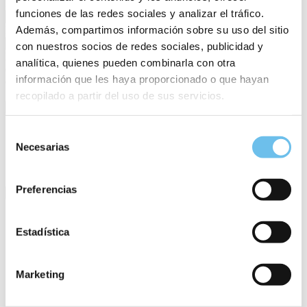
Bleibe up-to-date mit unserem Newsletter
funciones de las redes sociales y analizar el tráfico.
E-Mail
Además, compartimos información sobre su uso del sitio
Anmelden
con nuestros socios de redes sociales, publicidad y
Durch Anklicken von „Absenden" erklärst du dich damit
analítica, quienes pueden combinarla con otra
einverstanden, regelmäßig Infos per E-Mail zu erhalten. Du kannst
información que les haya proporcionado o que hayan
dich jederzeit von diesem Newsletter abmelden.
recopilado a partir del uso de sus servicios.
Produkte
Guest Journey
Selección
Neu
Necesarias
de
Hotelsoftware
consentimiento
Point of Sale
Preferencias
Abteilungen
Front Office
Revenue Management
Estadística
Zentralisiertes Management
Finanzen / Buchhaltung
Event + Vertrieb
Marketing
Housekeeping
Reservierungsmanagement
Eigentümer-Verwaltung