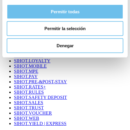
Module
Permitir todas
SIHOT@360°
SIHOT.AD-HOC
Permitir la selección
SIHOT.BEDS
SIHOT.C&B
SIHOT.CM
SIHOT.CRM
Denegar
SIHOT.GO!
SIHOT.KIOSK
SIHOT.LOYALTY
SIHOT.MOBILE
SIHOT.MPE
SIHOT.PAY
SIHOT.PRE-&POST-STAY
SIHOT.RATES+
SIHOT.RULES
SIHOT.SAFETY DEPOSIT
SIHOT.SALES
SIHOT.TRUST
SIHOT.VOUCHER
SIHOT.WEB
SIHOT.YIELD | EXPRESS