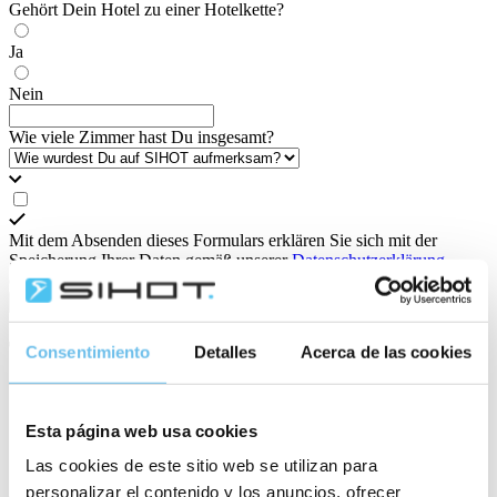
Gehört Dein Hotel zu einer Hotelkette?
Ja
Nein
Wie viele Zimmer hast Du insgesamt?
Mit dem Absenden dieses Formulars erklären Sie sich mit der
Speicherung Ihrer Daten gemäß unserer
Datenschutzerklärung
einverstanden.
Demo buchen
Tausende Hotels weltweit vertrauen uns
Consentimiento
Detalles
Acerca de las cookies
Esta página web usa cookies
Las cookies de este sitio web se utilizan para
personalizar el contenido y los anuncios, ofrecer