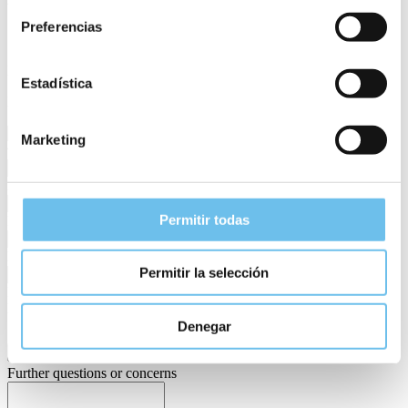
Weiterentwicklung.
Preferencias
Human Resources
Estadística
Luisa Kamnagel
Marketing
First name
Permitir todas
Last name
E-Mail
Permitir la selección
Phone
Documents
Denegar
Dateien hochladen (mehrere möglich)
Max
8
MB
Further questions or concerns