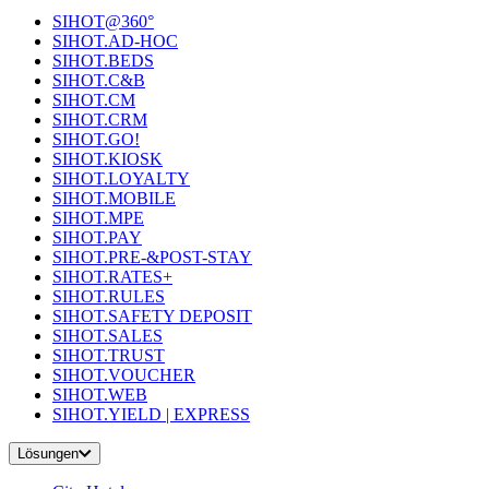
SIHOT@360°
SIHOT.AD-HOC
SIHOT.BEDS
SIHOT.C&B
SIHOT.CM
SIHOT.CRM
SIHOT.GO!
SIHOT.KIOSK
SIHOT.LOYALTY
SIHOT.MOBILE
SIHOT.MPE
SIHOT.PAY
SIHOT.PRE-&POST-STAY
SIHOT.RATES+
SIHOT.RULES
SIHOT.SAFETY DEPOSIT
SIHOT.SALES
SIHOT.TRUST
SIHOT.VOUCHER
SIHOT.WEB
SIHOT.YIELD | EXPRESS
Lösungen