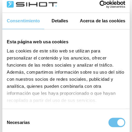
verbinden kannst
Gemeinsam in Bewegung
Ob Laufgruppe, Yoga oder andere sportliche Aktivitäten – bleib
Consentimiento
Detalles
Acerca de las cookies
aktiv und vernetze dich mit Kolleg:innen auch abseits des
Schreibtischs
Unsere gemeinsame Reise
Esta página web usa cookies
Du wirst Teil einer lebendigen Unternehmenskultur mit Team-
Las cookies de este sitio web se utilizan para
Events, Feiern und Momenten, die zusammenschweiße
personalizar el contenido y los anuncios, ofrecer
Individuelle Entwicklung
funciones de las redes sociales y analizar el tráfico.
Wir fördern deine fachliche Entwicklung durch regelmäßiges
Además, compartimos información sobre su uso del sitio
Feedback und Weiterbildungen – in deinem Tempo, mit deinem Ziel
con nuestros socios de redes sociales, publicidad y
Jobticket & Mobility
analítica, quienes pueden combinarla con otra
Mit unserem Jobticket profitierst du von vergünstigtem Nahverkehr
información que les haya proporcionado o que hayan
und kommst bequem, günstig und umweltfreundlich ans Ziel
Werde ein Teil von uns
recopilado a partir del uso de sus servicios.
Jetzt bewerben
Selección
Necesarias
de
Bei uns erwarten Dich spannende Aufgaben, ein dynamisches Team
und vielfältige Möglichkeiten zur persönlichen und beruflichen
consentimiento