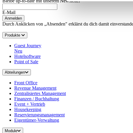
Bleibe up-to-date mit unserem Newsletter
E-Mail
Anmelden
Durch Anklicken von „Absenden" erklärst du dich damit einverstanden
Produkte
Guest Journey
Neu
Hotelsoftware
Point of Sale
Abteilungen
Front Office
Revenue Management
Zentralisiertes Management
Finanzen / Buchhaltung
Event + Vertrieb
Housekeeping
Reservierungsmanagement
Eigentümer-Verwaltung
Module