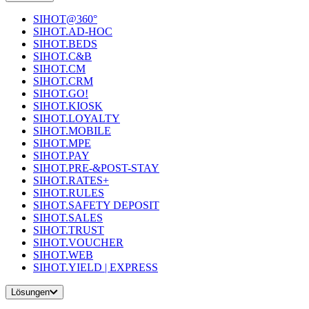
SIHOT@360°
SIHOT.AD-HOC
SIHOT.BEDS
SIHOT.C&B
SIHOT.CM
SIHOT.CRM
SIHOT.GO!
SIHOT.KIOSK
SIHOT.LOYALTY
SIHOT.MOBILE
SIHOT.MPE
SIHOT.PAY
SIHOT.PRE-&POST-STAY
SIHOT.RATES+
SIHOT.RULES
SIHOT.SAFETY DEPOSIT
SIHOT.SALES
SIHOT.TRUST
SIHOT.VOUCHER
SIHOT.WEB
SIHOT.YIELD | EXPRESS
Lösungen