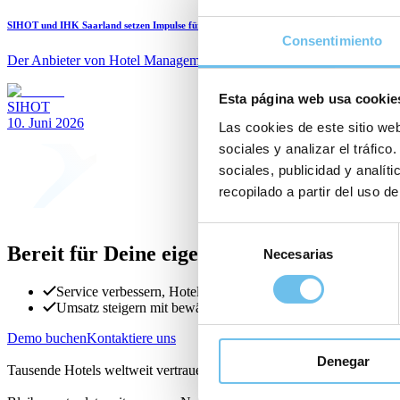
SIHOT und IHK Saarland setzen Impulse für den Hospitality-Tech-Standort Saarland
Consentimiento
Der Anbieter von Hotel Management Software positioniert sich als Ar
Esta página web usa cookie
SIHOT
10. Juni 2026
Las cookies de este sitio web
sociales y analizar el tráfi
sociales, publicidad y analí
recopilado a partir del uso de
Selección
Bereit für Deine eigene Erfolgsgeschichte?
Necesarias
de
consentimiento
Service verbessern, Hotelprozesse vereinfachen
Umsatz steigern mit bewährter PMS-Software
Demo buchen
Kontaktiere uns
Denegar
Tausende Hotels weltweit vertrauen uns