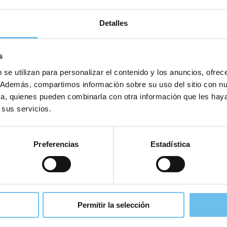
Detalles
beitgeber und Innovationspartner im Saarland – Fokus auf Digitalisier
s
 se utilizan para personalizar el contenido y los anuncios, ofrec
co. Además, compartimos información sobre su uso del sitio con n
tica, quienes pueden combinarla con otra información que les ha
 sus servicios.
Preferencias
Estadística
Permitir la selección