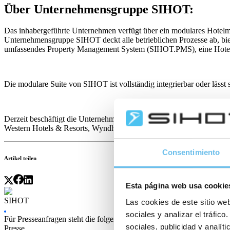
Über Unternehmensgruppe SIHOT:
Das inhabergeführte Unternehmen verfügt über ein modulares Hotelm
Unternehmensgruppe SIHOT deckt alle betrieblichen Prozesse ab, bie
umfassendes Property Management System (SIHOT.PMS), eine Hote
Die modulare Suite von SIHOT ist vollständig integrierbar oder läss
Derzeit beschäftigt die Unternehmensgruppe SIHOT weltweit rund 2
Western Hotels & Resorts, Wyndham Hotels & Resorts, Meininger 
Consentimiento
Artikel teilen
Esta página web usa cookie
SIHOT
Las cookies de este sitio web
sociales y analizar el tráfi
Für Presseanfragen steht die folgende E-Mail-Adresse zur Verfügung
sociales, publicidad y analí
Presse