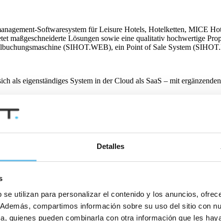
anagement-Softwaresystem für Leisure Hotels, Hotelketten, MICE Hot
tet maßgeschneiderte Lösungen sowie eine qualitativ hochwertige Pro
lbuchungsmaschine (SIHOT.WEB), ein Point of Sale System (SIHOT
t sich als eigenständiges System in der Cloud als SaaS – mit ergänze
20 Mitarbeitende an zehn Standorten, wobei SIHOT in mehreren Taus
Hotels, Accor Group und Collegium Glashütten Zentrum für Kommuni
Detalles
s
 se utilizan para personalizar el contenido y los anuncios, ofrec
co. Además, compartimos información sobre su uso del sitio con n
: press@sihot.com
tica, quienes pueden combinarla con otra información que les ha