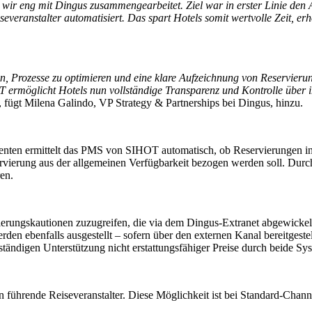
n wir eng mit Dingus zusammengearbeitet. Ziel war in erster Linie den
ranstalter automatisiert. Das spart Hotels somit wertvolle Zeit, erhö
en, Prozesse zu optimieren und eine klare Aufzeichnung von Reservier
ermöglicht Hotels nun vollständige Transparenz und Kontrolle über ihr
, fügt Milena Galindo, VP Strategy & Partnerships bei Dingus, hinzu.
genten ermittelt das PMS von SIHOT automatisch, ob Reservierungen in
rvierung aus der allgemeinen Verfügbarkeit bezogen werden soll. Durc
ren.
erungskautionen zuzugreifen, die via dem Dingus-Extranet abgewickel
 ebenfalls ausgestellt – sofern über den externen Kanal bereitgestel
lständigen Unterstützung nicht erstattungsfähiger Preise durch beide Sy
an führende Reiseveranstalter. Diese Möglichkeit ist bei Standard-Chan