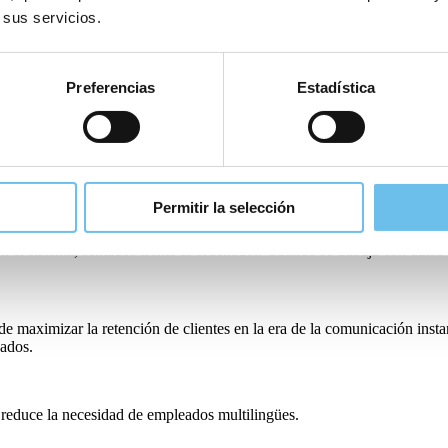
 sus servicios.
es así, los hoteles pueden centrarse en las operaciones diarias en lugar 
r momento, mejorando la experiencia digital de los huéspedes y obtenien
ializada.
Preferencias
Estadística
cios operacionales: se libera de carga al personal ahorrando horas de tra
Permitir la selección
 el sistema, sentados frente al ordenador. Cuando se trabaja con datos c
de maximizar la retención de clientes en la era de la comunicación inst
eados.
 reduce la necesidad de empleados multilingües.