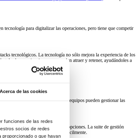
n tecnología para digitalizar las operaciones, pero tiene que competir
 stacks tecnológicos. La tecnología no sólo mejora la experiencia de los
hoteles la experiencia que no pueden atraer y retener, ayudándoles a
Acerca de las cookies
ancias de los huéspedes. Además, los equipos pueden gestionar las
er funciones de las redes
s la libertad de elegir las mejores opciones. La suite de gestión
uestros socios de redes
nes de terceros pueden integrarse fácilmente.
ya proporcionado o que hayan