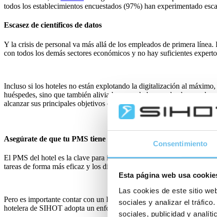
todos los establecimientos encuestados (97%) han experimentado esca
Escasez de científicos de datos
Y la crisis de personal va más allá de los empleados de primera línea. 
con todos los demás sectores económicos y no hay suficientes experto
Incluso si los hoteles no están explotando la digitalización al máximo,
huéspedes, sino que también alivia la carga de los empleados, ya de p
alcanzar sus principales objetivos comerciales.
Asegúrate de que tu PMS tiene margen de maniobra
Consentimiento
El PMS del hotel es la clave para impulsar la eficiencia operativa ya 
tareas de forma más eficaz y los directores obtienen información sobre 
Esta página web usa cookie
Las cookies de este sitio web
Pero es importante contar con un PMS que sea capaz de integrarse con e
sociales y analizar el tráfi
hotelera de SIHOT adopta un enfoque basado en API (interfaz de progra
sociales, publicidad y analí