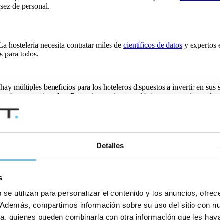
sez de personal.
La hostelería necesita contratar miles de
científicos de datos
y expertos e
s para todos.
 hay múltiples beneficios para los hoteleros dispuestos a invertir en sus
or sí muy presionados. Recurrir a socios tecnológicos proporciona a los 
Detalles
que ofrece al personal acceso instantáneo a la información sobre las est
las rotaciones de trabajo y los niveles de personal.
s
 se utilizan para personalizar el contenido y los anuncios, ofrec
l software y las aplicaciones de otros proveedores, dejando a los hotele
co. Además, compartimos información sobre su uso del sitio con n
mación de aplicaciones), lo que significa que los sistemas y aplicacio
tica, quienes pueden combinarla con otra información que les ha