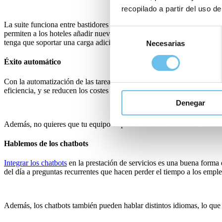
recopilado a partir del uso de
La suite funciona entre bastidores para soportar más de 180 integracion
Selección
permiten a los hoteles añadir nuevos productos y servicios en cualquie
tenga que soportar una carga adicional ni realizar una formación espec
Necesarias
de
consentimiento
Éxito automático
Con la automatización de las tareas administrativas se consiguen benefi
eficiencia, y se reducen los costes al contar con datos más precisos.
Denegar
Además, no quieres que tu equipo se pase horas introduciendo datos en
Hablemos de los chatbots
Integrar los chatbots
en la prestación de servicios es una buena forma 
del día a preguntas recurrentes que hacen perder el tiempo a los empl
Además, los chatbots también pueden hablar distintos idiomas, lo que