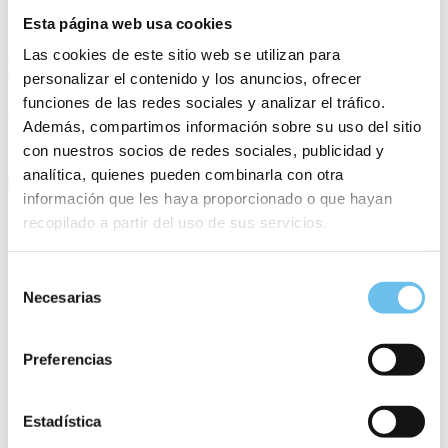
3 min
Esta página web usa cookies
Las cookies de este sitio web se utilizan para
SIHOT incorpora a Florian Eckert como COO para impulsar su transformación y
escalabilidad internacional
personalizar el contenido y los anuncios, ofrecer
funciones de las redes sociales y analizar el tráfico.
El directivo, con experiencia en Deutsche Telekom, liderará la
Además, compartimos información sobre su uso del sitio
gestión operativa en una nueva fase centrada en crecimiento,
eficiencia y evolución tecnológica.
con nuestros socios de redes sociales, publicidad y
analítica, quienes pueden combinarla con otra
información que les haya proporcionado o que hayan
SIHOT
21 de abril de 2026
recopilado a partir del uso de sus servicios.
Selección
Necesarias
de
consentimiento
Preferencias
¿Listo para tu historia de éxito?
Mejora el servicio y optimiza las operaciones hoteleras.
Estadística
Aumenta tus beneficios con el software PMS líder del
mercado.