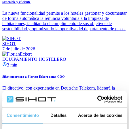
sostenible y eficiente
La nueva funcionalidad permite a los hoteles gestionar y documentar
de forma automática la renuncia voluntaria a la limpieza de
habitaciones, facilitando el cumplimiento de sus objetivos de
sostenibilidad y optimizando la operativa del departamento de pisos.
SIHOT
7 de julio de 2026
EQUIPAMIENTO HOSTELERO
3 min
Sihot incorpora a Florian Eckert como COO
El directivo, con experiencia en Deutsche Telekom, liderará la
gestión operativa en una nueva fase centrada en crecimiento,
eficiencia y evolución tecnológica.
SIHOT
Consentimiento
Detalles
Acerca de las cookies
21 de abril de 2026
SIHOT