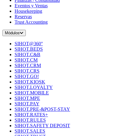
Finanzas / Contabilidad
Eventos y Ventas
Housekeeping
Reservas
Trust Accounting
Módulos
SIHOT@360°
SIHOT.BEDS
SIHOT.C&B
SIHOT.CM
SIHOT.CRM
SIHOT.CRS
SIHOT.GO!
SIHOT.KIOSK
SIHOT.LOYALTY
SIHOT.MOBILE
SIHOT.MPE
SIHOT.PAY
SIHOT.PRE-&POST-STAY
SIHOT.RATES+
SIHOT.RULES
SIHOT.SAFETY DEPOSIT
SIHOT.SALES