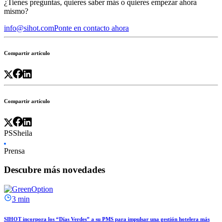
¿Tienes preguntas, quieres saber más o quieres empezar ahora
mismo?
info@sihot.com
Ponte en contacto ahora
Compartir artículo
Compartir artículo
PSSheila
Prensa
Descubre más novedades
3 min
SIHOT incorpora los “Días Verdes” a su PMS para impulsar una gestión hotelera más