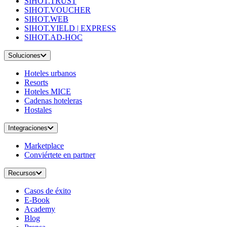
SIHOT.TRUST
SIHOT.VOUCHER
SIHOT.WEB
SIHOT.YIELD | EXPRESS
SIHOT.AD-HOC
Soluciones
Hoteles urbanos
Resorts
Hoteles MICE
Cadenas hoteleras
Hostales
Integraciones
Marketplace
Conviértete en partner
Recursos
Casos de éxito
E-Book
Academy
Blog