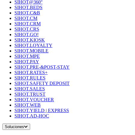
SIHOT@360°
SIHOT.BEDS
SIHOT.C&B
SIHOT.CM
SIHOT.CRM
SIHOT.CRS
SIHOT.GO!
SIHOT.KIOSK
SIHOT.LOYALTY
SIHOT.MOBILE
SIHOT.MPE
SIHOT.PAY
SIHOT.PRE-&POST-STAY
SIHOT.RATES+
SIHOT.RULES
SIHOT.SAFETY DEPOSIT
SIHOT.SALES
SIHOT.TRUST
SIHOT.VOUCHER
SIHOT.WEB
SIHOT.YIELD | EXPRESS
SIHOT.AD-HOC
Soluciones