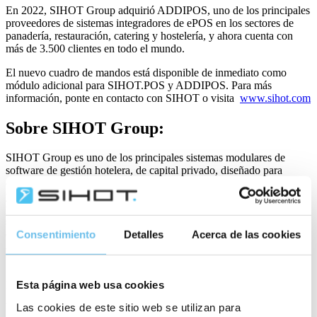
En 2022, SIHOT Group adquirió ADDIPOS, uno de los principales
proveedores de sistemas integradores de ePOS en los sectores de
panadería, restauración, catering y hostelería, y ahora cuenta con
más de 3.500 clientes en todo el mundo.
El nuevo cuadro de mandos está disponible de inmediato como
módulo adicional para SIHOT.POS y ADDIPOS. Para más
información, ponte en contacto con SIHOT o visita
www.sihot.com
Sobre SIHOT Group:
SIHOT Group es uno de los principales sistemas modulares de
software de gestión hotelera, de capital privado, diseñado para
complejos de ocio, cadenas hoteleras, hoteles para eventos, camping
y hostels. La plataforma de gestión hotelera SIHOT cubre todos los
procesos operativos con total personalización, ofreciendo una
solución de gestión inmobiliaria completa y de alta calidad. Fundado
en 1986, SIHOT Group emplea a cerca de 220 personas en 10 sedes
Consentimiento
Detalles
Acerca de las cookies
alrededor del mundo y SIHOT se utiliza en miles de hoteles de
primera categoría de todo el mundo. Entre los clientes globales de
SIHOT figuran Accor, Best Western Hotels & Resorts, Casual
Esta página web usa cookies
Hoteles, Nakar Hotel, Prinsotel, Sweet Hoteles o Meininger Hotels.
Las cookies de este sitio web se utilizan para