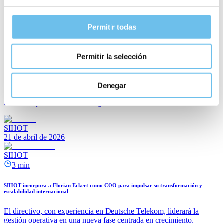
SIHOT
7 de julio de 2026
Permitir todas
EQUIPAMIENTO HOSTELERO
3 min
Permitir la selección
Sihot incorpora a Florian Eckert como COO
El directivo, con experiencia en Deutsche Telekom, liderará la
Denegar
gestión operativa en una nueva fase centrada en crecimiento,
eficiencia y evolución tecnológica.
SIHOT
21 de abril de 2026
SIHOT
3 min
SIHOT incorpora a Florian Eckert como COO para impulsar su transformación y
escalabilidad internacional
El directivo, con experiencia en Deutsche Telekom, liderará la
gestión operativa en una nueva fase centrada en crecimiento,