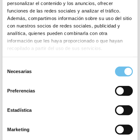
personalizar el contenido y los anuncios, ofrecer
Compartir artículo
funciones de las redes sociales y analizar el tráfico.
Además, compartimos información sobre su uso del sitio
con nuestros socios de redes sociales, publicidad y
SIHOT
analítica, quienes pueden combinarla con otra
información que les haya proporcionado o que hayan
Para consultas de prensa, utilice la siguiente dirección de correo
electrónico: press@sihot.com
recopilado a partir del uso de sus servicios.
Prensa
Descubre más novedades
Selección
Necesarias
de
consentimiento
3 min
Preferencias
SIHOT incorpora los “Días Verdes” a su PMS para impulsar una gestión hotelera más
sostenible y eficiente
Estadística
La nueva funcionalidad permite a los hoteles gestionar y documentar
de forma automática la renuncia voluntaria a la limpieza de
habitaciones, facilitando el cumplimiento de sus objetivos de
sostenibilidad y optimizando la operativa del departamento de pisos.
Marketing