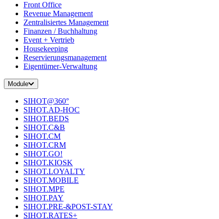
Front Office
Revenue Management
Zentralisiertes Management
Finanzen / Buchhaltung
Event + Vertrieb
Housekeeping
Reservierungsmanagement
Eigentümer-Verwaltung
Module
SIHOT@360°
SIHOT.AD-HOC
SIHOT.BEDS
SIHOT.C&B
SIHOT.CM
SIHOT.CRM
SIHOT.GO!
SIHOT.KIOSK
SIHOT.LOYALTY
SIHOT.MOBILE
SIHOT.MPE
SIHOT.PAY
SIHOT.PRE-&POST-STAY
SIHOT.RATES+