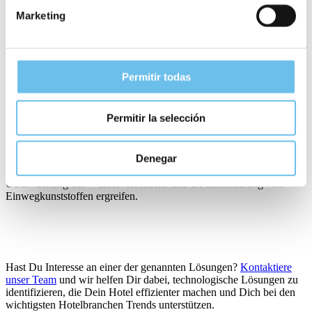
Denn Millennials und Gen Z werden bald den überwiegenden
Marketing
Anteil an Reisenden stellen, und diese Generationen haben sehr
deutlich gemacht, dass Nachhaltigkeit ganz oben auf ihrer
Prioritätenliste steht:
87% der Millennials
sind der Meinung, dass der
Erfolg eines Unternehmens an seinen Auswirkungen auf die
Umwelt gemessen werden sollte.
55% der weltweiten Reisenden
Permitir todas
geben im Allgemeinen an, dass sie sich für die nachhaltige Option
entscheiden würden, falls sie vorhanden ist.
Permitir la selección
Vor diesem Hintergrund werden viele clevere Unternehmen künftig
stark auf Strategien für nachhaltiges Hotelmanagement setzen und
Denegar
Maßnahmen wie die Begrenzung von CO2-Emissionen, die
Überwachung des Wasserverbrauchs und die Eliminierung von
Einwegkunststoffen ergreifen.
Hast Du Interesse an einer der genannten Lösungen?
Kontaktiere
unser Team
und wir helfen Dir dabei, technologische Lösungen zu
identifizieren, die Dein Hotel effizienter machen und Dich bei den
wichtigsten Hotelbranchen Trends unterstützen.