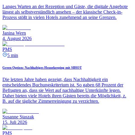
Langes Warten an der Rezeption und Gäste, die digitale Angebote
längst als selbstverständlich ansehen – der klassische Check-in-
Prozess stößt in vielen Hotels zunehmend an seine Grenzen.
Janina Wern
4. August 2026
PMS
5 min
Green Option: Nachhaltiges Housekeeping mit SIHOT
Die letzten Jahre haben gezeigt, dass Nachhaltigkeit ein
entscheidendes Buchungskriterium ist. So gaben 68 Prozent der
Befragten an, dass sie Wert auf nachhaltige Unterkünfte legen.
Daher bieten viele Hotels ihren Gästen bereits die Möglichkeit, z.
B. auf die tägliche Zimmerreinigung zu verzichten.
Susanne Staszak
15. Juli 2026
PMS