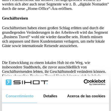
werden sich aber auch neue Segmente wie z. B. „digitale Nomaden“
durch die neue „Home-Office“-Ära eröffnen.
Geschäftsreisen
Geschäftsreisen haben einen großen Schlag erlitten und durch die
grundlegenden Veränderungen in der Arbeitswelt wird das Segment
„Business Travel“ wohl nie wieder dasselbe sein. Hotels müssen
sich anpassen und ihren Kundenstamm verlagern, um mehr lokale
Gäste sowie internationale Reisende anzuziehen.
Die Entwicklung zu einem lokalen Hub ist ein Weg, wie
insbesondere Stadthotels, die zuvor ausschließlich von
Geschäftsreisenden lebten, ihr Geschäftsmodell verändern können.
Einige ehemalige Business Travel Hotels könnten sich in lokale
Kultur- und Geschäftszentren verwandeln, Veranstaltungen
durchführen und sich darauf konzentrieren, gemeinschaftliche Orte
zu werden, an denen Menschen zusammenkommen.
Consentimiento
Detalles
Acerca de las cookies
Hotels können ihren Servicekatalog auf die neuen Bedürfnisse von
Geschäftskunden ausweiten, z. B. Tagesbüromiete oder die