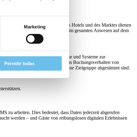
eigern. Einblicke in die Leistung des Hotels und des Marktes dienen
Marketing
alten Dein Personal über Änderungen im gesamten Anwesen auf dem
ln. Business Intelligence, Datenanalyse und Systeme zur
llgemeine Verbraucherstimmung und das Buchungsverhalten von
Permitir todas
ukte entwickeln kannst, die auf Deine Zielgruppe abgestimmt sind.
terstützen.
PMS zu arbeiten. Dies bedeutet, dass Daten jederzeit abgerufen
aucht werden – und Gäste von reibungslosen digitalen Erlebnissen