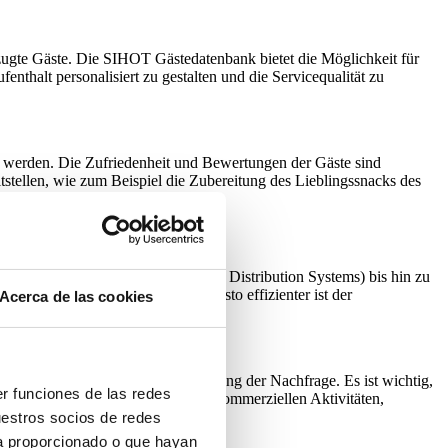
orzugte Gäste. Die SIHOT Gästedatenbank bietet die Möglichkeit für
nthalt personalisiert zu gestalten und die Servicequalität zu
t werden. Die Zufriedenheit und Bewertungen der Gäste sind
stellen, wie zum Beispiel die Zubereitung des Lieblingssnacks des
avel Agents) und dem GDS (Global Distribution Systems) bis hin zu
 die Einnahmen und Preise hat, desto effizienter ist der
Acerca de las cookies
h sind, einschließlich der Beurteilung der Nachfrage. Es ist wichtig,
er funciones de las redes
Kundendatei zu schaffen und alle kommerziellen Aktivitäten,
uestros socios de redes
ya proporcionado o que hayan