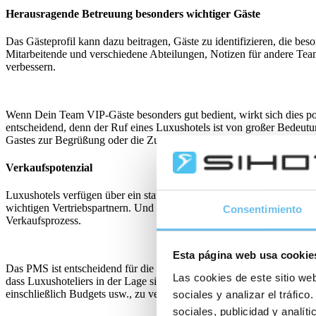
Herausragende Betreuung besonders wichtiger Gäste
Das Gästeprofil kann dazu beitragen, Gäste zu identifizieren, die bes
Mitarbeitende und verschiedene Abteilungen, Notizen für andere Teammi
verbessern.
Wenn Dein Team VIP-Gäste besonders gut bedient, wirkt sich dies po
entscheidend, denn der Ruf eines Luxushotels ist von großer Bedeut
Gastes zur Begrüßung oder die Zuweisung ihres bevorzugten Esstische
Verkaufspotenzial
Luxushotels verfügen über ein starkes Netzwerk von Vertriebskanäl
wichtigen Vertriebspartnern. Und es gibt Verkaufsteams, die mit Firm
Consentimiento
Verkaufsprozess.
Esta página web usa cookie
Das PMS ist entscheidend für die Erfassung der Informationen, die für
Las cookies de este sitio web
dass Luxushoteliers in der Lage sind, Verkäufer verschiedenen Konte
einschließlich Budgets usw., zu verwalten.
sociales y analizar el tráfi
sociales, publicidad y analí