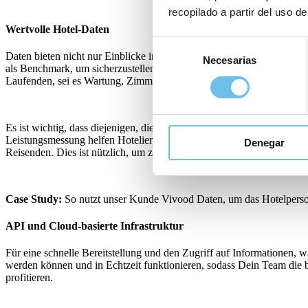
recopilado a partir del uso de
Wertvolle Hotel-Daten
Selección
Daten bieten nicht nur Einblicke in Gästevorlieben, sondern können a
Necesarias
de
als Benchmark, um sicherzustellen, dass Einnahmen und Ausgaben au
consentimiento
Laufenden, sei es Wartung, Zimmerservice oder Housekeeping.
Es ist wichtig, dass diejenigen, die Gästedienste erbringen, in der L
Leistungsmessung helfen Hoteliers, den Umfang der Daten zu versteh
Denegar
Reisenden. Dies ist nützlich, um zu verstehen, wann Verbraucher ih
Case Study:
So nutzt unser Kunde Vivood Daten, um das Hotelpersona
API und Cloud-basierte Infrastruktur
Für eine schnelle Bereitstellung und den Zugriff auf Informationen, w
werden können und in Echtzeit funktionieren, sodass Dein Team die 
profitieren.