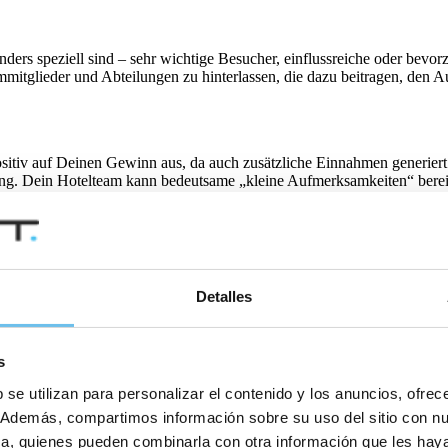
onders speziell sind – sehr wichtige Besucher, einflussreiche oder bev
tglieder und Abteilungen zu hinterlassen, die dazu beitragen, den Aufe
sitiv auf Deinen Gewinn aus, da auch zusätzliche Einnahmen generier
ung. Dein Hotelteam kann bedeutsame „kleine Aufmerksamkeiten“ bereit
s, den sie bereits beim letzten Besuch im CRM erfasst haben.
en durch die Zusammenarbeit mit Online-Reisebüros (OTAs = Online Tr
enkunden arbeiten. Je mehr Einblicke das Team in die Hotelperformance,
Detalles
s
 die Erstellung von Verkaufs- und Veranstaltungsvorschlägen erforderlic
 se utilizan para personalizar el contenido y los anuncios, ofrec
n zuzuweisen, was es Unternehmen ermöglicht, klare Strukturen in der 
co. Además, compartimos información sobre su uso del sitio con n
tica, quienes pueden combinarla con otra información que les ha