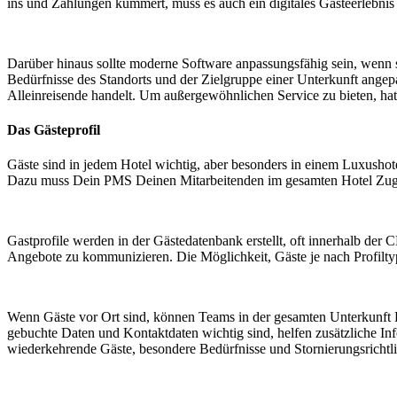
ins und Zahlungen kümmert, muss es auch ein digitales Gästeerlebnis
Darüber hinaus sollte moderne Software anpassungsfähig sein, wenn
Bedürfnisse des Standorts und der Zielgruppe einer Unterkunft angepas
Alleinreisende handelt. Um außergewöhnlichen Service zu bieten, ha
Das Gästeprofil
Gäste sind in jedem Hotel wichtig, aber besonders in einem Luxushotel
Dazu muss Dein PMS Deinen Mitarbeitenden im gesamten Hotel Zugri
Gastprofile werden in der Gästedatenbank erstellt, oft innerhalb de
Angebote zu kommunizieren. Die Möglichkeit, Gäste je nach Profiltyp
Wenn Gäste vor Ort sind, können Teams in der gesamten Unterkunft E
gebuchte Daten und Kontaktdaten wichtig sind, helfen zusätzliche Inf
wiederkehrende Gäste, besondere Bedürfnisse und Stornierungsrichtli