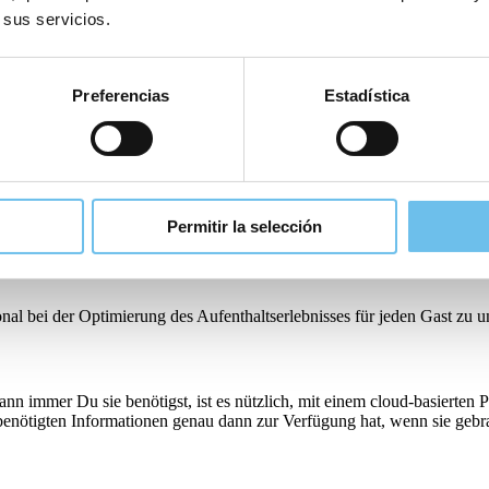
 sus servicios.
uch die Betriebseffizienz verbessern, Kosten senken und den Umsatz st
Preferencias
Estadística
f dem richtigen Niveau liegen. Aktualisierungen zum Hotelbetrieb h
age sind, die wichtigsten Daten zu verstehen und entsprechend zu hande
en und sie sinnvoll zu nutzen. Makrodaten liefern Einblicke in die a
Permitir la selección
re Reisen planen und buchen, damit Du Promotionen, Angebote und Prod
l bei der Optimierung des Aufenthaltserlebnisses für jeden Gast zu un
ann immer Du sie benötigst, ist es nützlich, mit einem cloud-basierten 
benötigten Informationen genau dann zur Verfügung hat, wenn sie gebr