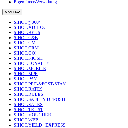
Eigentümer-Verwaltung
Module
SIHOT@360°
SIHOT.AD-HOC
SIHOT.BEDS
SIHOT.C&B
SIHOT.CM
SIHOT.CRM
SIHOT.GO!
SIHOT.KIOSK
SIHOT.LOYALTY
SIHOT.MOBILE
SIHOT.MPE
SIHOT.PAY
SIHOT.PRE-&POST-STAY
SIHOT.RATES+
SIHOT.RULES
SIHOT.SAFETY DEPOSIT
SIHOT.SALES
SIHOT.TRUST
SIHOT.VOUCHER
SIHOT.WEB
SIHOT.YIELD | EXPRESS