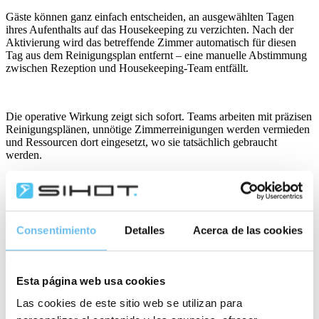
Gäste können ganz einfach entscheiden, an ausgewählten Tagen
ihres Aufenthalts auf das Housekeeping zu verzichten. Nach der
Aktivierung wird das betreffende Zimmer automatisch für diesen
Tag aus dem Reinigungsplan entfernt – eine manuelle Abstimmung
zwischen Rezeption und Housekeeping-Team entfällt.
Die operative Wirkung zeigt sich sofort. Teams arbeiten mit präzisen
Reinigungsplänen, unnötige Zimmerreinigungen werden vermieden
und Ressourcen dort eingesetzt, wo sie tatsächlich gebraucht
werden.
Auch aus Nachhaltigkeitssicht sind die Vorteile erheblich.
Geringerer Wasser- und Energieverbrauch, ein reduzierter Einsatz
von Reinigungsmitteln und weniger unnötige Housekeeping-
Consentimiento
Detalles
Acerca de las cookies
Aufgaben tragen dazu bei, den ökologischen Fußabdruck des Hotels
zu verringern – ohne das Gästeerlebnis zu beeinträchtigen.
Esta página web usa cookies
Las cookies de este sitio web se utilizan para
Ein weiterer Vorteil ist die Transparenz. Durch die Erfassung dieser
freiwilligen Reinigungsverzichte in der Hotelsoftware erhalten