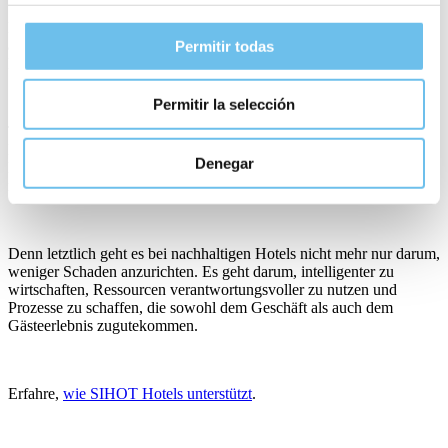
Der Erfolg hängt nicht nur von ambitionierten Nachhaltigkeitszielen
ab, sondern auch davon, diese Ambitionen in die tägliche
Permitir todas
Entscheidungsfindung zu integrieren.
Permitir la selección
Technologie wird dabei eine zentrale Rolle spielen. Die größten
Fortschritte werden vermutlich nicht die Hotels mit der längsten
Denegar
Liste an Nachhaltigkeitsinitiativen machen, sondern jene, die
nachhaltiges Denken erfolgreich in ihre täglichen Abläufe einbetten.
Denn letztlich geht es bei nachhaltigen Hotels nicht mehr nur darum,
weniger Schaden anzurichten. Es geht darum, intelligenter zu
wirtschaften, Ressourcen verantwortungsvoller zu nutzen und
Prozesse zu schaffen, die sowohl dem Geschäft als auch dem
Gästeerlebnis zugutekommen.
Erfahre,
wie SIHOT Hotels unterstützt
.