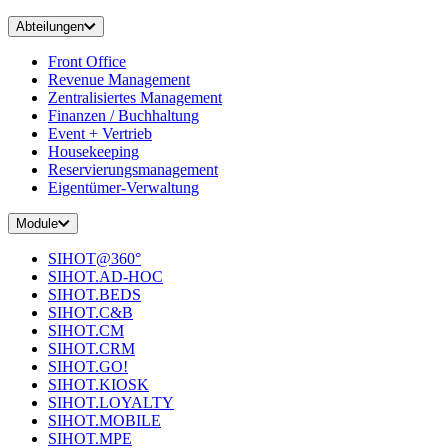
Abteilungen
Front Office
Revenue Management
Zentralisiertes Management
Finanzen / Buchhaltung
Event + Vertrieb
Housekeeping
Reservierungsmanagement
Eigentümer-Verwaltung
Module
SIHOT@360°
SIHOT.AD-HOC
SIHOT.BEDS
SIHOT.C&B
SIHOT.CM
SIHOT.CRM
SIHOT.GO!
SIHOT.KIOSK
SIHOT.LOYALTY
SIHOT.MOBILE
SIHOT.MPE