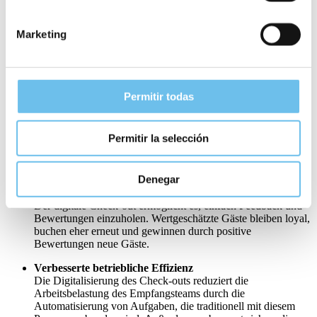
begeistern kann?
Verbessertes Gästeerlebnis
Marketing
Durch die
Digitalisierung des Zahlungs
– und Check-out-
Prozesses wird die Zeit an der Rezeption minimiert oder ganz
eingespart, sodass Gäste den Check-out selbstständig und in
ihrem eigenen Tempo durchführen können.
Permitir todas
Wettbewerbsvorteil
Ein optimierter Check-out-Prozess wird von den Gästen von
heute zunehmend geschätzt, sodass es für Hotels unerlässlich
Permitir la selección
ist, wettbewerbsfähig zu bleiben. Der digitale Check-out
ist bereits auf dem Weg, zum Standard in der Hotellerie zu
werden
Denegar
Erhöhtes Umsatzpotenzial
Der digitale Check-out ermöglicht es, einfach Feedback und
Bewertungen einzuholen. Wertgeschätzte Gäste bleiben loyal,
buchen eher erneut und gewinnen durch positive
Bewertungen neue Gäste.
Verbesserte betriebliche Effizienz
Die Digitalisierung des Check-outs reduziert die
Arbeitsbelastung des Empfangsteams durch die
Automatisierung von Aufgaben, die traditionell mit diesem