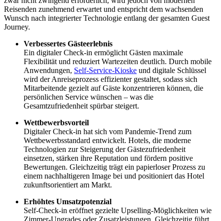
zwar nicht zwingend erforderlich, wird jedoch von modernen
Reisenden zunehmend erwartet und entspricht dem wachsenden
Wunsch nach integrierter Technologie entlang der gesamten Guest
Journey.
Verbessertes Gästeerlebnis
Ein digitaler Check-in ermöglicht Gästen maximale
Flexibilität und reduziert Wartezeiten deutlich. Durch mobile
Anwendungen,
Self-Service-Kioske
und digitale Schlüssel
wird der Anreiseprozess effizienter gestaltet, sodass sich
Mitarbeitende gezielt auf Gäste konzentrieren können, die
persönlichen Service wünschen – was die
Gesamtzufriedenheit spürbar steigert.
Wettbewerbsvorteil
Digitaler Check-in hat sich vom Pandemie-Trend zum
Wettbewerbsstandard entwickelt. Hotels, die moderne
Technologien zur Steigerung der Gästezufriedenheit
einsetzen, stärken ihre Reputation und fördern positive
Bewertungen. Gleichzeitig trägt ein papierloser Prozess zu
einem nachhaltigeren Image bei und positioniert das Hotel
zukunftsorientiert am Markt.
Erhöhtes Umsatzpotenzial
Self-Check-in eröffnet gezielte Upselling-Möglichkeiten wie
Zimmer-Upgrades oder Zusatzleistungen. Gleichzeitig führt