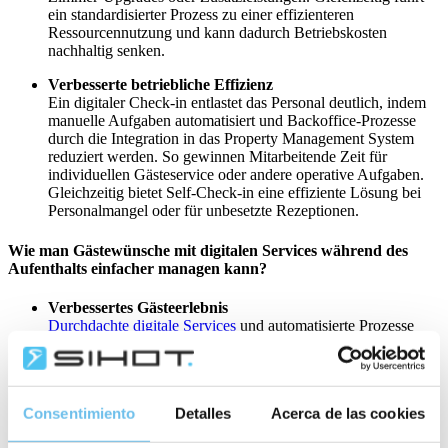
ein standardisierter Prozess zu einer effizienteren
Ressourcennutzung und kann dadurch Betriebskosten
nachhaltig senken.
Verbesserte betriebliche Effizienz
Ein digitaler Check-in entlastet das Personal deutlich, indem
manuelle Aufgaben automatisiert und Backoffice-Prozesse
durch die Integration in das Property Management System
reduziert werden. So gewinnen Mitarbeitende Zeit für
individuellen Gästeservice oder andere operative Aufgaben.
Gleichzeitig bietet Self-Check-in eine effiziente Lösung bei
Personalmangel oder für unbesetzte Rezeptionen.
Wie man Gästewünsche mit digitalen Services während des
Aufenthalts einfacher managen kann?
Verbessertes Gästeerlebnis
Durchdachte digitale Services
und automatisierte Prozesse
erhöhen Komfort und Zufriedenheit der Gäste. Schnelle,
personalisierte Kommunikation vermittelt Wertschätzung,
fördert positive Bewertungen und steigert die
Wahrscheinlichkeit von Wiederbuchungen.
Consentimiento
Detalles
Acerca de las cookies
Wettbewerbsvorteil