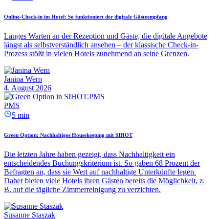
Online-Check-in im Hotel: So funktioniert der digitale Gästeempfang
Langes Warten an der Rezeption und Gäste, die digitale Angebote
längst als selbstverständlich ansehen – der klassische Check-in-
Prozess stößt in vielen Hotels zunehmend an seine Grenzen.
Janina Wern
4. August 2026
PMS
5 min
Green Option: Nachhaltiges Housekeeping mit SIHOT
Die letzten Jahre haben gezeigt, dass Nachhaltigkeit ein
entscheidendes Buchungskriterium ist. So gaben 68 Prozent der
Befragten an, dass sie Wert auf nachhaltige Unterkünfte legen.
Daher bieten viele Hotels ihren Gästen bereits die Möglichkeit, z.
B. auf die tägliche Zimmerreinigung zu verzichten.
Susanne Staszak