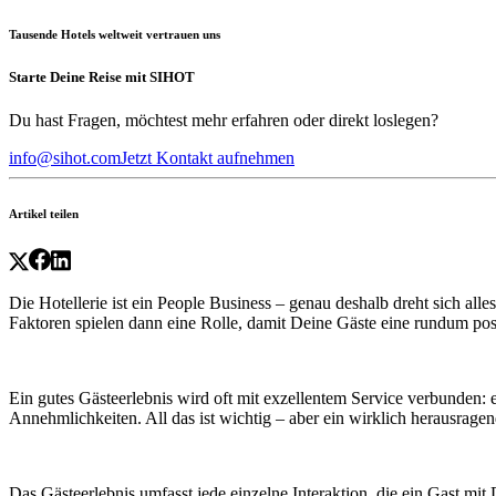
Tausende Hotels weltweit vertrauen uns
Starte Deine Reise mit SIHOT
Du hast Fragen, möchtest mehr erfahren oder direkt loslegen?
info@sihot.com
Jetzt Kontakt aufnehmen
Artikel teilen
Die Hotellerie ist ein People Business – genau deshalb dreht sich all
Faktoren spielen dann eine Rolle, damit Deine Gäste eine rundum po
Ein gutes Gästeerlebnis wird oft mit exzellentem Service verbunden: 
Annehmlichkeiten. All das ist wichtig – aber ein wirklich herausragen
Das Gästeerlebnis umfasst jede einzelne Interaktion, die ein Gast mit 