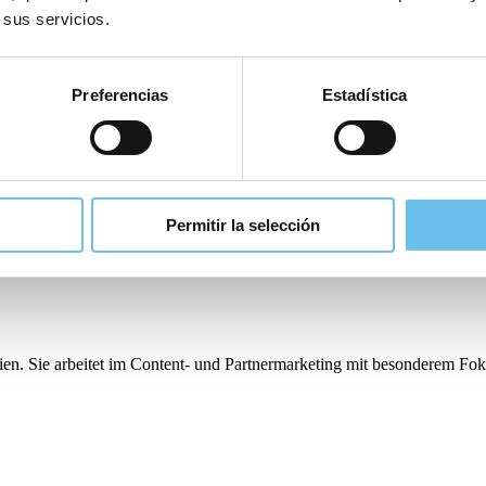
 sus servicios.
er Dreh- und Angelpunkt. Mit den richtigen Modulen zur Automatisie
 gewinnen Mitarbeitende Freiraum, um das Gästeerlebnis aktiv zu gesta
Preferencias
Estadística
 um ein außergewöhnliches Gästeerlebnis zu ermöglichen –
kontaktiere 
Permitir la selección
n. Sie arbeitet im Content- und Partnermarketing mit besonderem Foku