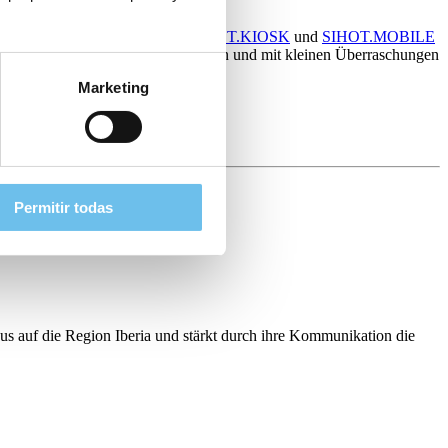
rung wichtiger Aufgaben – wie
SIHOT.KIOSK
und
SIHOT.MOBILE
lten, über den Standard hinauszugehen und mit kleinen Überraschungen
Marketing
uns
, um mehr zu erfahren.
Permitir todas
s auf die Region Iberia und stärkt durch ihre Kommunikation die