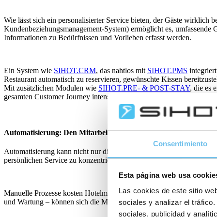
Wie lässt sich ein personalisierter Service bieten, der Gäste wirkli
Kundenbeziehungsmanagement-System) ermöglicht es, umfassende Gästep
Informationen zu Bedürfnissen und Vorlieben erfasst werden.
Ein System wie
SIHOT.CRM
, das nahtlos mit
SIHOT.PMS
integrier
Restaurant automatisch zu reservieren, gewünschte Kissen bereitzust
Mit zusätzlichen Modulen wie
SIHOT.PRE- & POST-STAY
, die es
gesamten Customer Journey intensiv gepflegt.
Automatisierung: Den Mitarbeitenden ermöglichen, herausragend
Consentimiento
Automatisierung kann nicht nur die Guest Experience verbessern – zum
persönlichen Service zu konzentrieren und außergewöhnliche Erlebnis
Esta página web usa cookie
Las cookies de este sitio web
Manuelle Prozesse kosten Hotelmitarbeitende täglich wertvolle Zeit
und Wartung – können sich die Mitarbeitenden auf den Service und di
sociales y analizar el tráfi
sociales, publicidad y analí