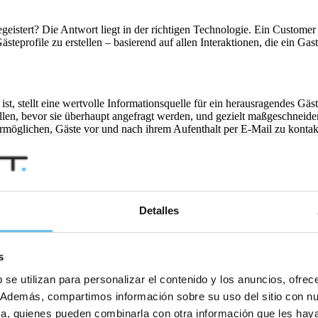
ch begeistert? Die Antwort liegt in der richtigen Technologie. Ein Cus
rofile zu erstellen – basierend auf allen Interaktionen, die ein Gast
t ist, stellt eine wertvolle Informationsquelle für ein herausragendes Gäs
ellen, bevor sie überhaupt angefragt werden, und gezielt maßgeschneid
 ermöglichen, Gäste vor und nach ihrem Aufenthalt per E-Mail zu konta
en Service zu bieten
Detalles
 Beispiel durch schnellen und einfachen kontaktlosen Check-in – sonde
se zu bieten.
s
 se utilizan para personalizar el contenido y los anuncios, ofrec
. Werden stattdessen Aufgaben automatisiert – von der Buchungsannahm
e Erlebnisse konzentrieren, die den Gästen am meisten bedeuten.
co. Además, compartimos información sobre su uso del sitio con n
tica, quienes pueden combinarla con otra información que les ha