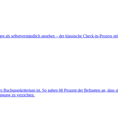
st als selbstverständlich ansehen – der klassische Check-in-Prozess s
es Buchungskriterium ist. So gaben 68 Prozent der Befragten an, dass s
nigung zu verzichten.