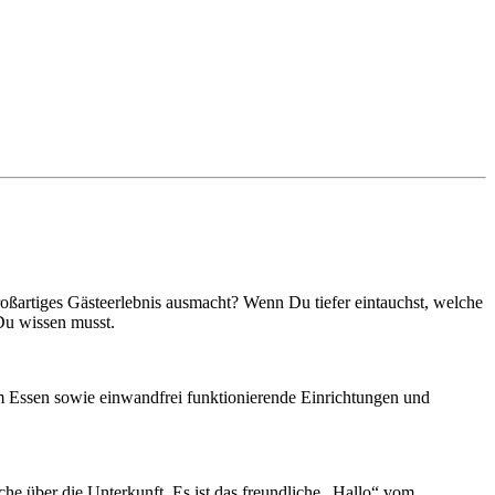
 großartiges Gästeerlebnis ausmacht? Wenn Du tiefer eintauchst, welche
Du wissen musst.
eim Essen sowie einwandfrei funktionierende Einrichtungen und
äche über die Unterkunft. Es ist das freundliche „Hallo“ vom