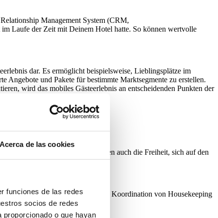
tomer Relationship Management System (CRM,
 im Laufe der Zeit mit Deinem Hotel hatte. So können wertvolle
teerlebnis dar. Es ermöglicht beispielsweise, Lieblingsplätze im
erte Angebote und Pakete für bestimmte Marktsegmente zu erstellen.
ktieren, wird das mobiles Gästeerlebnis an entscheidenden Punkten der
Acerca de las cookies
rn sie gibt den Hotelmitarbeitenden auch die Freiheit, sich auf den
er funciones de las redes
e über den Self-Check-in bis hin zur Koordination von Housekeeping
uestros socios de redes
ya proporcionado o que hayan