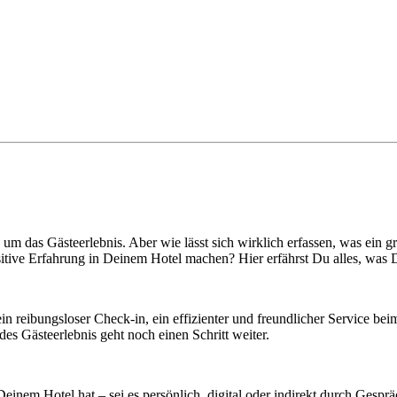
es um das Gästeerlebnis. Aber wie lässt sich wirklich erfassen, was ein
sitive Erfahrung in Deinem Hotel machen? Hier erfährst Du alles, was 
ein reibungsloser Check-in, ein effizienter und freundlicher Service b
des Gästeerlebnis geht noch einen Schritt weiter.
Deinem Hotel hat – sei es persönlich, digital oder indirekt durch Gespr