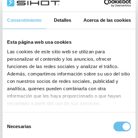
Automatisierte Antworten und Chatbots entlasten z. B.
Reservierungs- und Empfangsteams, indem sie häufig gestellte
Fragen beantworten. Das Versenden von E-Mails vor und nach dem
Consentimiento
Detalles
Acerca de las cookies
Aufenthalt kann dazu dienen, spontane Dienstleistungen wie
Flughafentransfers, Mahlzeiten oder Zimmerupgrades zu bewerben.
Esta página web usa cookies
Las cookies de este sitio web se utilizan para
Sogar Rechnungen können automatisiert werden, was bis zu 75 %
der Zeit spart. So wurde zum Beispiel im Reserva Alecrim Eco
personalizar el contenido y los anuncios, ofrecer
Suites Resort in Portugal die Check-Out-Zeit um 75% verkürzt und
funciones de las redes sociales y analizar el tráfico.
die Einarbeitung neuer Mitarbeitenden in das System konnte von
Además, compartimos información sobre su uso del sitio
vier Wochen auf nur eine Woche reduziert werden.
con nuestros socios de redes sociales, publicidad y
Im Hotel Wettbewerb erfolgreich bleiben
analítica, quienes pueden combinarla con otra
información que les haya proporcionado o que hayan
Du stehst vor einer kniffligen Situation – Personalmangel und
recopilado a partir del uso de sus servicios.
operative Herausforderungen können die Gästeerfahrung
beeinträchtigen, wenn sie nicht angegangen werden, während
gleichzeitig immer mehr Konkurrenz auftaucht und Marktanteile
Selección
bedroht.
Necesarias
de
consentimiento