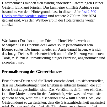
Unternehmens mit den sich ständig ändernden Erwartungen Deiner
Gäste in Einklang bringen. Das kann eine knifflige Aufgabe sein –
besonders vor dem Hintergrund, dass in diesem Jahr
fast 2.500
Hotels eröffnet werden sollten
und weitere 2.700 im Jahr 2024
geplant sind, was den Wettbewerb in der Hotelbranche weiter
anheizt.
Was kannst Du also tun, um Dich im Hotel Wettbewerb zu
behaupten? Das Erlebnis des Gastes sollte personalisiert sein.
Ebenso solltest Du immer wieder ein Auge darauf haben, wie sich
das Image Deines Hotels entwickelt und ob die Nutzung von neuen
Tools, z. B. zur Automatisierung einiger Prozesse, angenommen und
akzeptiert wird.
Personalisierung des Gästeerlebnisses
Erstanbieter-Daten sind für Hotels entscheidend, um sicherzustellen,
dass sie Dienstleistungen und Erlebnisse anbieten können, die auf
jeden Gast zugeschnitten sind. Das Verständnis dafür, wer ein Gast
ist – ihre Motivationen für den Aufenthalt, wie, was und wann sie
gebucht haben, wer ihre Reisepartner sind – hilft einem Hotel, die
Gästebindung so zu gestalten, dass die Gästezufriedenheit maximiert
wird. Es trägt auch dazu bei, die Einnahmen zu steigern, wobei